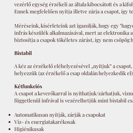
vezérlő egység érzékeli az általa kibocsátott és a kif
Ennek megfelelően nyitja illetve zárja a csapot, így t
Méréseink, kísérleteink azt igazolják, hogy egy "ha
infrás készülék alkalmazásával, mert az elektronika a
biztosítja a csapok tökéletes zárást, így nem csöpög 
Bistabil
A kéz az érzékelő eléhelyezésével „nyitjuk” a csapot,
helyezzük (az érzékelő a csap oldalán helyezkedik el)
Kétfunkciós
A csapot a keverőkarral is nyithatjuk/zárhatjuk, vízm
függetlenül infrával is vezérelhetjük mint bistabil cs
Automatikusan nyítják, zárják a csapokat
Víz- és energiatakarékosak
Higiénikusak