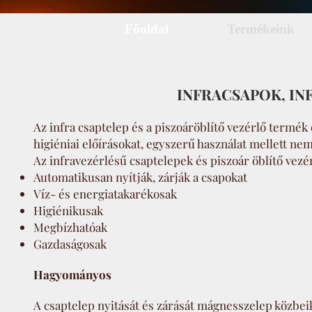
Főoldal
Termékeink
INFRACSAPOK, IN
Az infra csaptelep és a piszoáröblítő vezérlő termék
higiéniai előírásokat, egyszerű használat mellett nem
Az infravezérlésű csaptelepek és piszoár öblítő vezé
Automatikusan nyítják, zárják a csapokat
Víz- és energiatakarékosak
Higiénikusak
Megbízhatóak
Gazdaságosak
Hagyományos
A csaptelep nyitását és zárását mágnesszelep közbeik