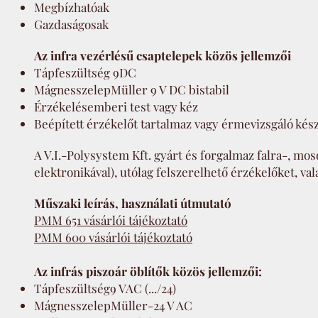
Megbízhatóak
Gazdaságosak
Az infra vezérlésű csaptelepek közös jellemzői
Tápfeszültség 9DC
MágnesszelepMüller 9 V DC bistabil
Érzékelésemberi test vagy kéz
Beépített érzékelőt tartalmaz vagy érmevizsgáló ké
A V.I.-Polysystem Kft. gyárt és forgalmaz falra-, mos
elektronikával), utólag felszerelhető érzékelőket, va
Műszaki leírás, használati útmutató
PMM 651 vásárlói tájékoztató
PMM 600 vásárlói tájékoztató
Az infrás piszoár öblítők közös jellemzői:
Tápfeszültség9 VAC (.../24)
MágnesszelepMüller-24 V AC