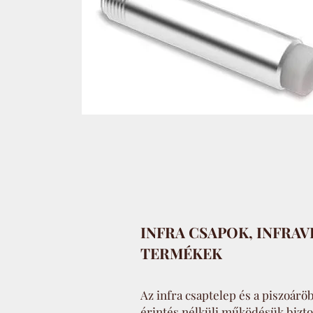
INFRA CSAPOK, INFRA
TERMÉKEK
Az infra csaptelep és a piszoárö
érintés nélküli működésük biztos