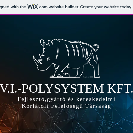
igned with the
.com
website builder. Create your website today.
V.I.-POLYSYSTEM KFT
Fejlesztő,gyártó és kereskedelmi
Korlátolt Felelőségű Társaság