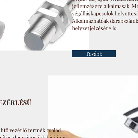
jellemzésére alkalmasak. 
végálláskapcsolók helyettes
Alkalmazhatóak darabszáml
helyzetjelzésére is.
Tovább
VEZÉRLÉSŰ
blítő vezérlő termék család
ítja a legszigorúbb higiéniai