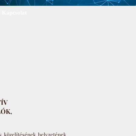
Kapcsolat
TÍV
ÓK,
, közelítésének, helyzetének