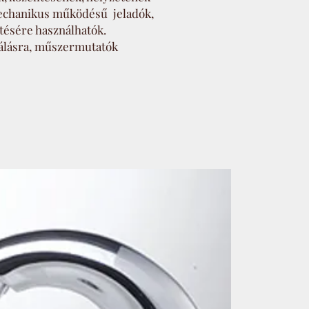
Mechanikus működésű jeladók,
ítésére használhatók.
álásra, műszermutatók