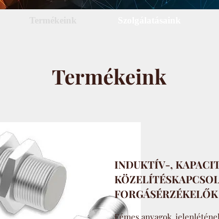
Termékeink
Szolgálatásaink
Termékeink
INDUKTÍV-, KAPACI
KÖZELÍTÉSKAPCSOL
FORGÁSÉRZÉKELŐK
Fémes anyagok jelenlétének