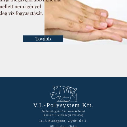
mellett nem igényel
leg víz fogyasztását.
Tovább
V.I.-Polysystem Kft.
Fejlesztő,gyártó és kereskedelmi
Korlátolt Felelőségű Társaság
1123 Budapest, Győri út 3.
06-1-201-7048